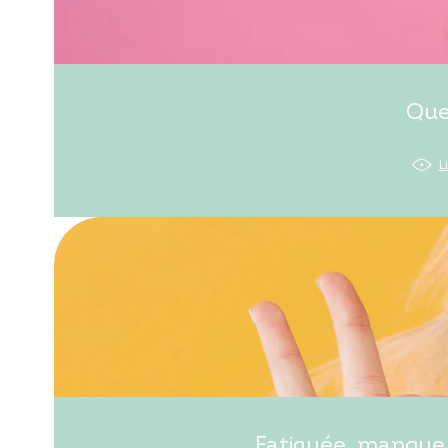
Que
L
Fatiguée, manque 