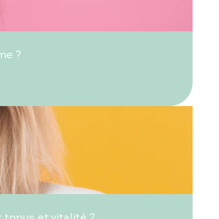
ne ?
onus et vitalité ?