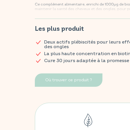
Ce complément alimentaire, enrichi de 1000µg de bioti
maintenir la santé des cheveux et des ongles, pour pré
quotidien.
Retrouvez vos produits VITAVEA BIEN-ÊTRE dans tou
Les plus produit
Deux actifs plébiscités pour leurs ef
des ongles
La plus haute concentration en biot
Cure 30 jours adaptée à la promess
Où trouver ce produit ?