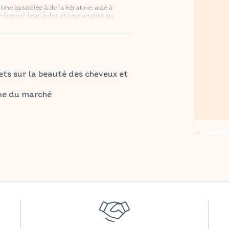
ne associée à de la kératine, aide à
server leur éclat et leur vitalité au
tes vos grandes surfaces préférées.
fets sur la beauté des cheveux et
ine du marché
e