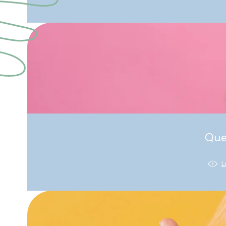
Que
L