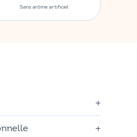
Sans arôme artificiel
inéral : picolinate de chrome ; anti-
ium d'acides gras.
onnelle