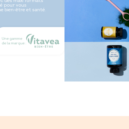
vec des maxi formats
é pour vous
 bien-être et santé.
Une gamme
de la marque :