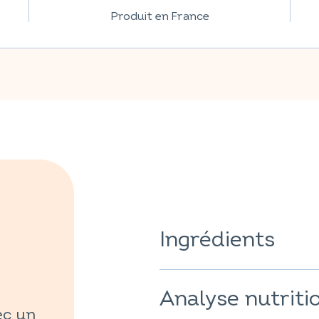
Produit en France
Ingrédients
Agent de charge : sorbitol ; m
agglomérant : sels de magnés
Analyse nutriti
ec un