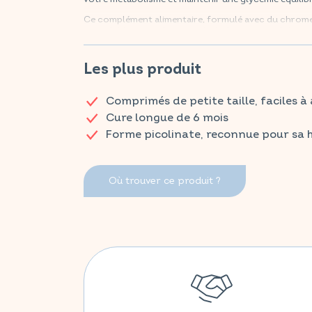
Ce complément alimentaire, formulé avec du chrome
assimilable, contribue au métabolisme normal des m
glycémie normale. Ses comprimés de petite taille sont
mois permet une action continue et durable.
Les plus produit
Retrouvez vos produits VITAVEA ESSENTIALS dès ma
Comprimés de petite taille, faciles à
Cure longue de 6 mois
Forme picolinate, reconnue pour sa 
Où trouver ce produit ?