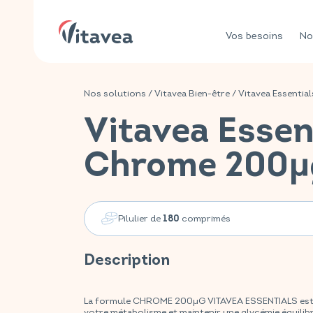
Vos besoins
No
Nos solutions
/
Vitavea Bien-être
/
Vitavea Essential
Vitavea Essen
Chrome 200µ
Pilulier de
comprimés
180
Description
La formule CHROME 200µG VITAVEA ESSENTIALS est v
votre métabolisme et maintenir une glycémie équilib