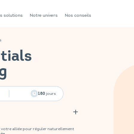
s solutions
Notre univers
Nos conseils
s
tials
g
jours
180
otre alliée pour réguler naturellement
rée.