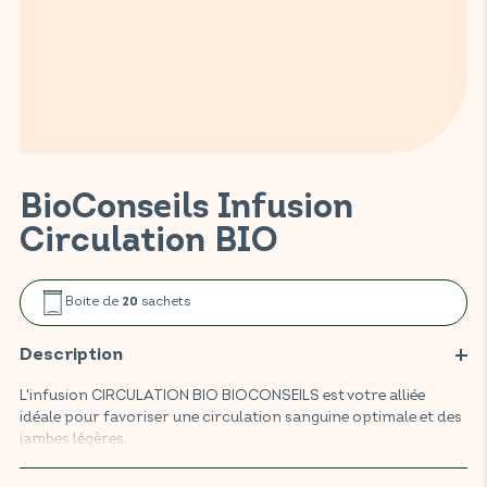
BioConseils Infusion
Circulation BIO
Boite de
sachets
20
Description
L'infusion CIRCULATION BIO BIOCONSEILS est votre alliée
idéale pour favoriser une circulation sanguine optimale et des
jambes légères.
Cette infusion à base de myrtille, ortie et vigne rouge tonifie la