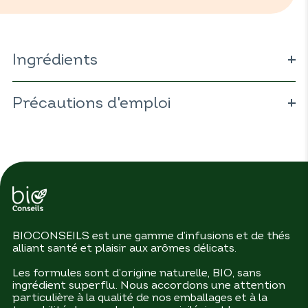
Ingrédients
Vaccinium myrtillus
Précautions d'emploi
Citrus aurantium
Urtica dioica
Cinnamomum zeylanicum
Vitis vinifera
BIOCONSEILS est une gamme d’infusions et de thés
alliant santé et plaisir aux arômes délicats.
Les formules sont d’origine naturelle, BIO, sans
ingrédient superflu. Nous accordons une attention
particulière à la qualité de nos emballages et à la