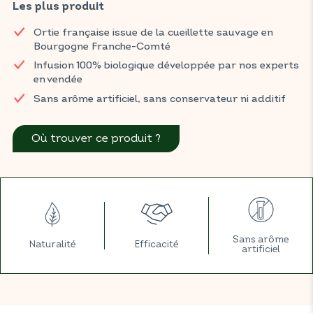
circulation et aide à réduire la sensation de jambes lourdes,
Les plus produit
avec une touche douce de cannelle et d’orange.
Ortie française issue de la cueillette sauvage en
Retrouvez vos produits BIOCONSEILS dans votre magasin BIO
Bourgogne Franche-Comté
habituel.
Infusion 100% biologique développée par nos experts
en vendée
Sans arôme artificiel, sans conservateur ni additif
Où trouver ce produit ?
Sans arôme
Naturalité
Efficacité
artificiel