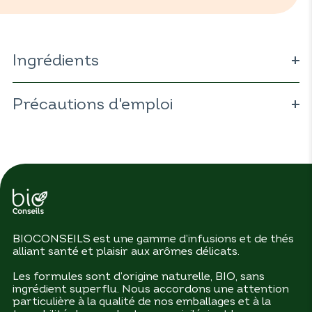
Ingrédients
Filipendula ulmaria
Précautions d'emploi
Foeniculum vulgare
Zingiber officinale
Pimpinella anisum
Curcuma longa
Ne présente pas de précautions d'emploi.
Piper nigrum
BIOCONSEILS est une gamme d’infusions et de thés
alliant santé et plaisir aux arômes délicats.
Les formules sont d’origine naturelle, BIO, sans
ingrédient superflu. Nous accordons une attention
particulière à la qualité de nos emballages et à la