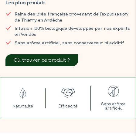
pour favoriser le bien-être articulaire. Ensemble, ces plantes
Les plus produit
apportent un soutien tonifiant au quotidien.
Reine des prés française provenant de l’exploitation
Retrouvez les infusions BIOCONSEILS dans votre magasin BIO
de Thierry en Ardèche
habituel.
Infusion 100% biologique développée par nos experts
en Vendée
Sans arôme artificiel, sans conservateur ni additif
Où trouver ce produit ?
Sans arôme
Naturalité
Efficacité
artificiel