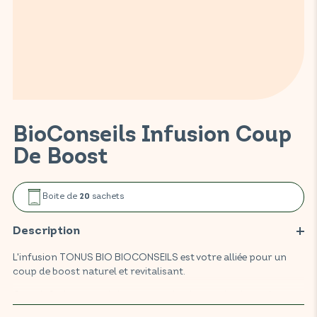
BioConseils Infusion Coup
De Boost
Boite de
sachets
20
Description
L'infusion TONUS BIO BIOCONSEILS est votre alliée pour un
coup de boost naturel et revitalisant.
Cette infusion associe les vertus stimulantes du gingembre, qui
aide à combattre la fatigue, et celles du curcuma, reconnu