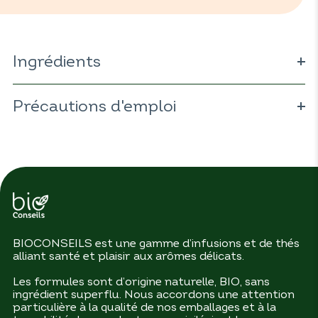
Ingrédients
Fenouil BIO 29% (
Foeniculum vulgare
) ; chicorée BIO 24%
(
Précautions d'emploi
Cichorium intybus
) ; olivier BIO 13% (
Olea europaea
) ;
mauve BIO 13% (
Malva sylvestris
) ; anis vert BIO 13%
(
Pimpinella anisum
) ; réglisse BIO 8% (
Glycyrrhiza glabra
).
BIOCONSEILS est une gamme d’infusions et de thés
alliant santé et plaisir aux arômes délicats.
Les formules sont d’origine naturelle, BIO, sans
ingrédient superflu. Nous accordons une attention
particulière à la qualité de nos emballages et à la