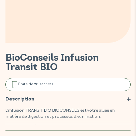
BioConseils Infusion
Transit BIO
Boite de
sachets
20
Description
L'infusion TRANSIT BIO BIOCONSEILS est votre alliée en
matière de digestion et processus d'élimination.
Cette infusion à base de fenouil, et chicorée participe au
mouvement gastro-intestinal pour un transit régulier.