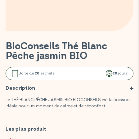
BioConseils Thé Blanc
Pêche jasmin BIO
Boite de
sachets
jours
20
20
Description
Le THÉ BLANC PÊCHE JASMIN BIO BIOCONSEILS est la boisson
idéale pour un moment de calme et de réconfort.
Ce thé associe la douceur apaisante du thé blanc avec la
fraîcheur de la pêche. Le thé blanc favorise le bien-être en
aidant le corps à s'adapter aux situations stressantes.
Les plus produit
Savourez l'équilibre subtil entre la pêche et le jasmin, pour une