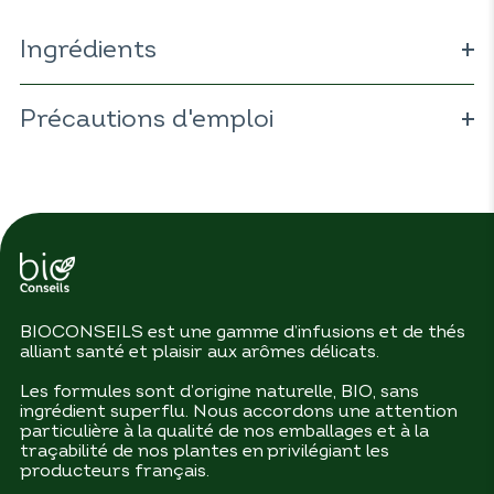
Ingrédients
Thé blanc jasmin BIO 60% (
Camellia sinensis
) ; reine des
prés BIO 30% (
Précautions d'emploi
Spiraea ulmaria
) ; arôme naturel de pêche
BIO 7% ; arôme naturel de mangue BIO 3%.
BIOCONSEILS est une gamme d’infusions et de thés
alliant santé et plaisir aux arômes délicats.
Les formules sont d’origine naturelle, BIO, sans
ingrédient superflu. Nous accordons une attention
particulière à la qualité de nos emballages et à la
traçabilité de nos plantes en privilégiant les
producteurs français.