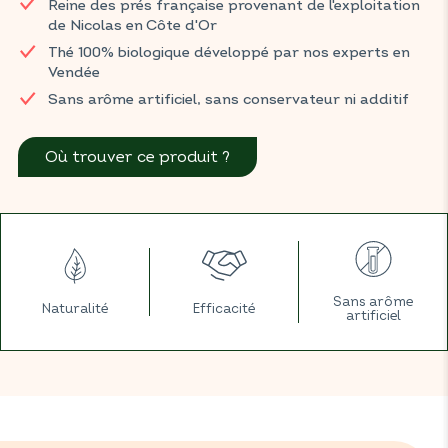
Reine des prés française provenant de l'exploitation
pause relaxante et pleine de douceur.
de Nicolas en Côte d'Or
Retrouvez les thés BIOCONSEILS dans votre magasin BIO
Thé 100% biologique développé par nos experts en
habituel.
Vendée
Sans arôme artificiel, sans conservateur ni additif
Où trouver ce produit ?
Sans arôme
Naturalité
Efficacité
artificiel