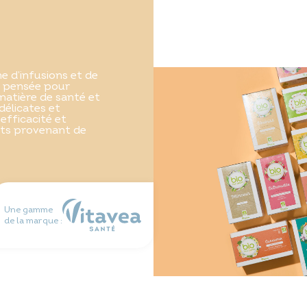
d’infusions et de
, pensée pour
matière de santé et
délicates et
efficacité et
ents provenant de
Une gamme
de la marque :