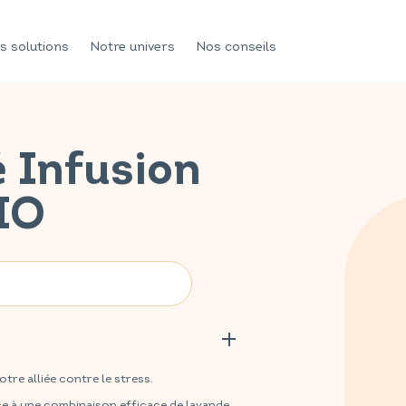
s solutions
Notre univers
Nos conseils
 Infusion
IO
re alliée contre le stress.
âce à une combinaison efficace de lavande,