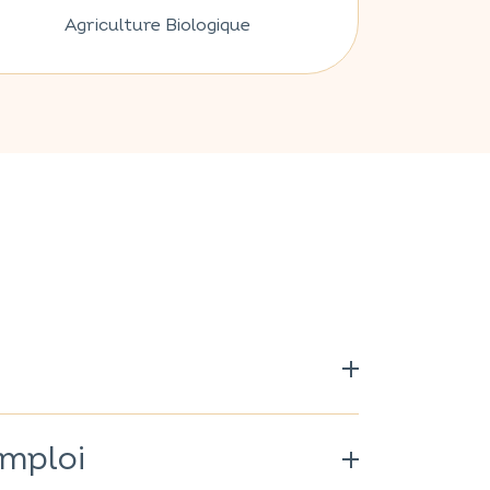
Agriculture Biologique
lavande
(Lavandula angustifolia)
ulus)
11,9% ; coquelicot
(Papaver
emploi