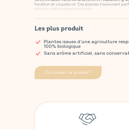
houblon et coquelicot. Ces plantes s'associent parf
infusion délicatement parfumée.
Retrouvez vos produits VITAVEA SANTÉ dans votre p
Les plus produit
Plantes issues d'une agriculture res
100% biologique
Sans arôme artificiel, sans conservat
Où trouver ce produit ?