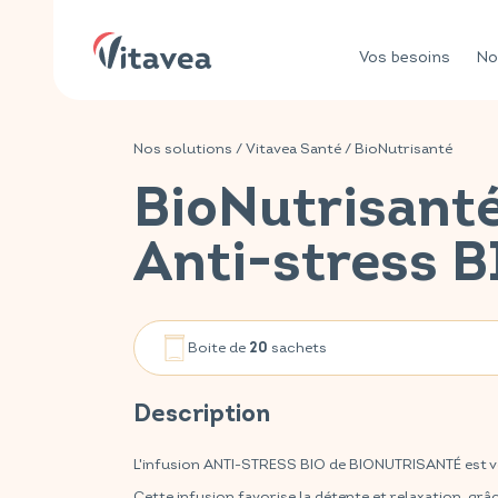
Vos besoins
No
Nos solutions
/
Vitavea Santé
/
BioNutrisanté
BioNutrisanté
Anti-stress B
Boite de
sachets
20
Description
L'infusion ANTI-STRESS BIO de BIONUTRISANTÉ est vot
Cette infusion favorise la détente et relaxation, gr