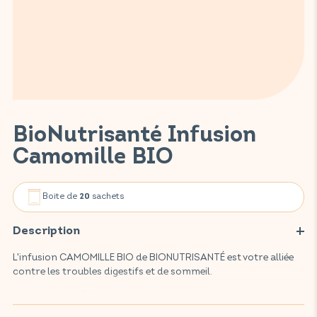
BioNutrisanté Infusion
Camomille BIO
Boite de
sachets
20
Description
L'infusion CAMOMILLE BIO de BIONUTRISANTÉ est votre alliée
contre les troubles digestifs et de sommeil.
Cette infusion BIO favorise votre digestion et améliore votre
sommeil grâce à la camomille. La camomille est une plante