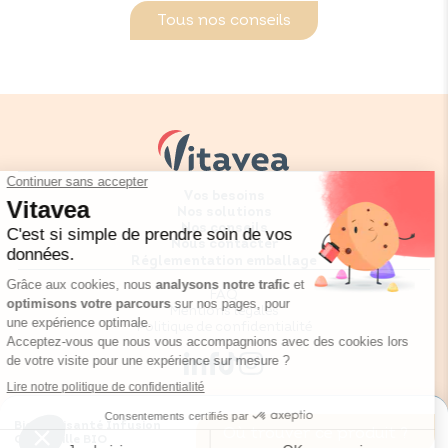
Tous nos conseils
Vos besoins
Nos solutions
Nos conseils
Nous contacter
Réglementation emballage
FAQ
Mentions légales
Politique de confidentialité
BioNutrisanté Infusion
Où trouver ce produit ?
Vitavea © Copyright 2026
Camomille BIO
Site réalisé par
SPKTR