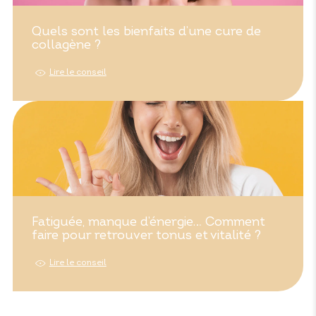
Quels sont les bienfaits d’une cure de
collagène ?
Lire le conseil
Fatiguée, manque d’énergie… Comment
faire pour retrouver tonus et vitalité ?
Lire le conseil