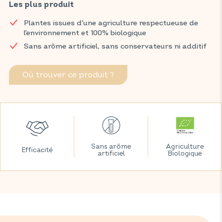
fétiche de l’herboristerie, utilisée traditionnellement depuis
Les plus produit
l’Antiquité. Elle est reconnue pour ses effets bénéfiques sur le
Plantes issues d'une agriculture respectueuse de
système digestif et pour favoriser la relaxation et le bien-être.
l'environnement et 100% biologique
Retrouvez vos produits VITAVEA SANTÉ dans votre pharmacie
Sans arôme artificiel, sans conservateurs ni additif
et parapharmacie habituelles.
Où trouver ce produit ?
Sans arôme
Agriculture
Efficacité
artificiel
Biologique