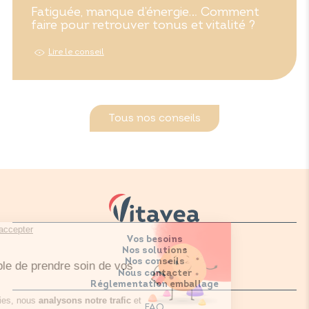
Fatiguée, manque d’énergie… Comment
faire pour retrouver tonus et vitalité ?
Lire le conseil
Tous nos conseils
Vos besoins
Nos solutions
Nos conseils
Nous contacter
Réglementation emballage
FAQ