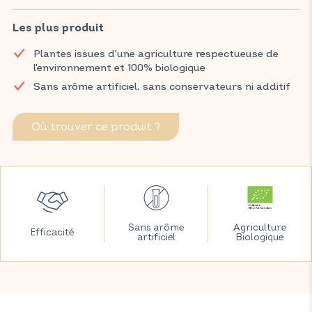
d'ingrédients issus de l'agriculture biologique, favorise votre
bien-être et vous apporte l'énergie dont vous avez besoin.
Les plus produit
Aromatisée à la menthe et au citron, cette infusion saura
Plantes issues d'une agriculture respectueuse de
rafraîchir vos journées d'été tout en vous offrant un véritable
l'environnement et 100% biologique
coup de boost.
Sans arôme artificiel, sans conservateurs ni additif
Retrouvez vos produits VITAVEA SANTÉ dans votre pharmacie
et parapharmacie habituelles.
Où trouver ce produit ?
Sans arôme
Agriculture
Efficacité
artificiel
Biologique