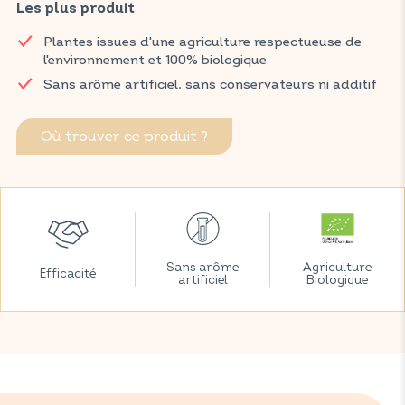
processus d'élimination, favorise la mobilité intestinale et
Les plus produit
permet un transit régulier grâce à une combinaison efficace
Plantes issues d'une agriculture respectueuse de
de chicorée, mauve, fenouil et réglisse.
l'environnement et 100% biologique
Retrouvez vos produits VITAVEA SANTÉ dans votre pharmacie
Sans arôme artificiel, sans conservateurs ni additif
et parapharmacie habituelles.
Où trouver ce produit ?
Sans arôme
Agriculture
Efficacité
artificiel
Biologique