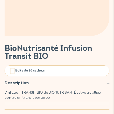
BioNutrisanté Infusion
Transit BIO
Boite de
sachets
20
Description
L'infusion TRANSIT BIO de BIONUTRISANTÉ est votre alliée
contre un transit perturbé.
Cette infusion, composée de plantes issues d'une agriculture
respectueuse de l'environnement et 100% biologique, facilite le