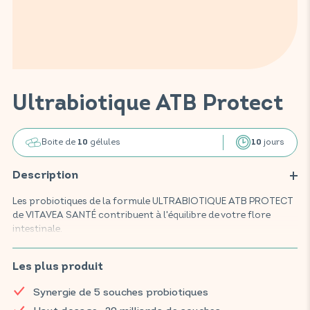
Ultrabiotique ATB Protect
Boite de
gélules
jours
10
10
Description
Les probiotiques de la formule ULTRABIOTIQUE ATB PROTECT
de VITAVEA SANTÉ contribuent à l'équilibre de votre flore
intestinale.
Ce complément alimentaire, composé de 5 souches de
ferments lactiques scientifiquement documentées, favorise le
Les plus produit
maintien de l'équilibre de votre flore intestinale grâce à un haut
Synergie de 5 souches probiotiques
dosage de 20 milliards de souches par gélule. Les souches de
Lactobacillus rhamnosus, Lactobacillus casei, Lactobacillus