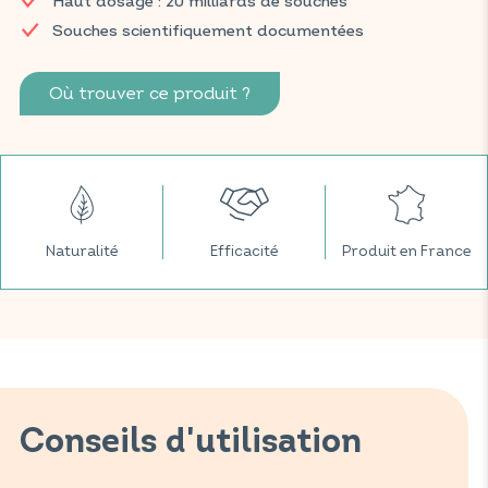
Haut dosage : 20 milliards de souches
helveticus, Lactobacillus plantarum et Bifidobacterium lactis
Souches scientifiquement documentées
sont reconnues pour leur grande capacité d'adhésion et leur
efficacité.
Où trouver ce produit ?
Retrouvez vos produits VITAVEA SANTÉ dans votre pharmacie
et parapharmacie habituelles.
Naturalité
Efficacité
Produit en France
Conseils d'utilisation