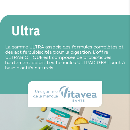
Ce produit contient des traces de
et
.
lait
soja
Ne pas dépasser la dose journalière recommandée.
Lactobacillus plantarum
Garder hors de portée des enfants. À consommer dans
Lactobacillus rhamnosus
le cadre d’une alimentation variée et équilibrée et d’un
Lactobacillus helveticus
mode de vie sain.
Bifidobactrium breve
* UFC : Unité Formant Colonie
La gamme ULTRA associe des formules complètes et
des actifs plébiscités pour la digestion. L’offre
ULTRABIOTIQUE est composée de probiotiques
hautement dosés. Les formules ULTRADIGEST sont à
base d’actifs naturels.
Une gamme
de la marque :