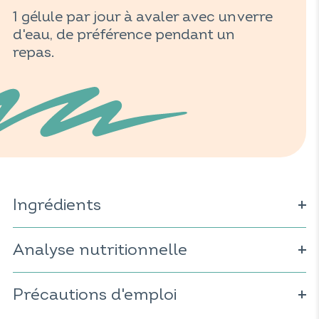
1 gélule par jour à avaler avec un verre
d'eau, de préférence pendant un
repas.
Ingrédients
Maltodextrine ; complexe de micro-organismes :
Lactobacillus rhamnosus, Lactobacillus casei,
Analyse nutritionnelle
Lactobacillus helveticus, Lactobacillus plantarum,
Bifidobacterium lactis
; gélule d'origine végétale (dérivé de
Pour 1 gélule :
cellulose) ; anti-agglomérant : sels de magnésium
Précautions d'emploi
d’acides gras ; antioxydant : acide ascorbique.
20x109 UFC*
Lactobacillus paracasei