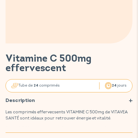
Vitamine C 500mg
effervescent
Tube de
comprimés
jours
24
24
Description
Les comprimés effervecsents VITAMINE C 500mg de VITAVEA
SANTÉ sont idéaux pour retrouver énergie et vitalité.
Dosés à 500mg de vitamine C par prise, ils aident à réduire la
fatigue tout en soutenant efficacement vos défenses