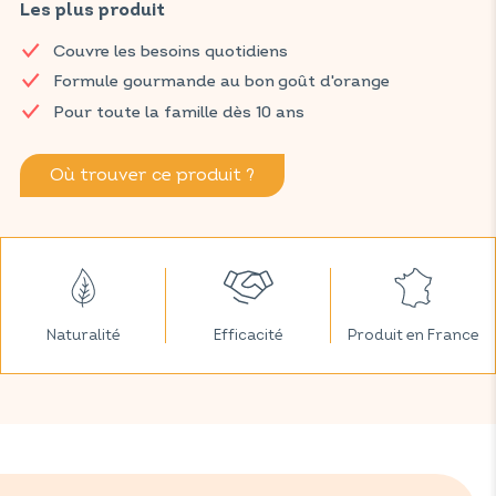
immunitaires. Avec cette concentration optimale, ce
Les plus produit
complément alimentaire vous apporte le tonus nécessaire
Couvre les besoins quotidiens
pour affronter sereinement les aléas du quotidien.
Formule gourmande au bon goût d'orange
Retrouvez les produits VITAVEA SANTÉ dans votre pharmacie
Pour toute la famille dès 10 ans
et parapharmacie habituelles.
Où trouver ce produit ?
Naturalité
Efficacité
Produit en France