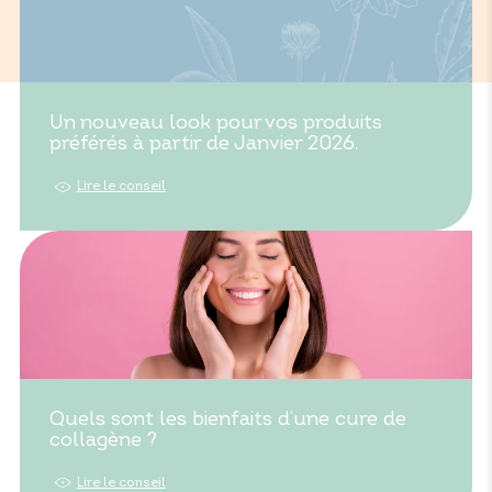
Un nouveau look pour vos produits
préférés à partir de Janvier 2026.
Lire le conseil
Quels sont les bienfaits d’une cure de
collagène ?
Lire le conseil