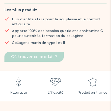
Ce complément alimentaire, enrichi en collagène marin, aide à
maintenir le bon état des cartilages et des os. Sa formule
Les plus produit
associe du collagène marin reconnu pour son efficacité sur la
Duo d'actifs stars pour la souplesse et le confort
souplesse et la résistance des articulations, à la vitamine C, qui
articulaire
contribue à la formation normale du collagène et au maintien
des os et des cartilages.
Apporte 100% des besoins quotidiens en vitamine C
pour soutenir la formation du collagène
Retrouvez vos produits VITAVEA BIEN-ÊTRE dans toutes vos
Collagène marin de type I et II
grandes surfaces préférées.
Où trouver ce produit ?
Naturalité
Efficacité
Produit en France