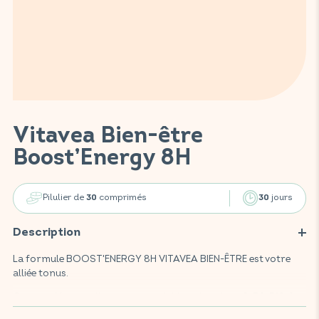
Vitavea Bien-être
Boost’Energy 8H
Pilulier de
comprimés
jours
30
30
Description
La formule BOOST'ENERGY 8H VITAVEA BIEN-ÊTRE est votre
alliée tonus.
Ce complément alimentaire, enrichi en vitamines C, B2, B12, fer,
ainsi qu'en guarana, ginseng, gingembre, caféine et kola, est