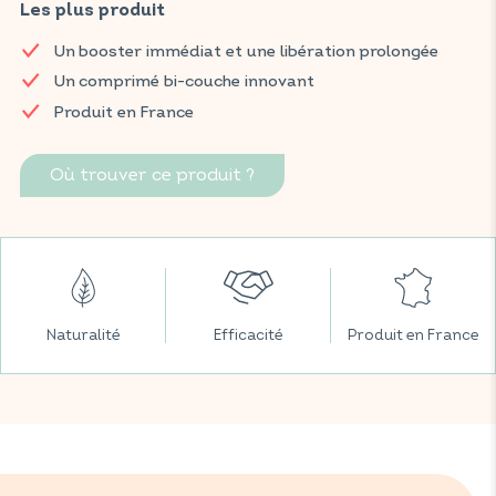
formulé avec un comprimé bi-couche pour aider à réduire la
Les plus produit
fatigue au quotidien et soutenir un métabolisme énergétique
Un booster immédiat et une libération prolongée
normal, grâce à une libération en deux temps : effet boost
immédiat et énergie prolongée.
Un comprimé bi-couche innovant
Produit en France
Retrouvez vos produits VITAVEA BIEN-ÊTRE dans toutes vos
grandes surfaces préférées.
Où trouver ce produit ?
Naturalité
Efficacité
Produit en France