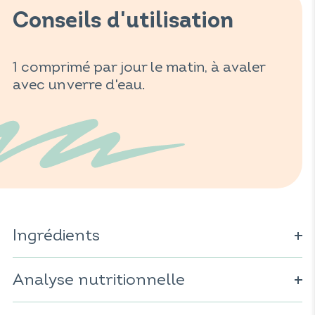
Conseils d'utilisation
1 comprimé par jour le matin, à avaler
avec un verre d'eau.
Ingrédients
Agent de charge : sorbitol ; stabilisant :
hydroxypropylmethylcellulose ; vitamine C ; extrait de
Analyse nutritionnelle
guarana (
Paullinia cupana
) ; extrait de kola (
Cola nitida
) ;
caféine ; minéral : bisglycinate de fer ; extrait de
Pour 1 comprimé :
gingembre (
Zingiber officinale
) ; extrait de ginseng (
Panax