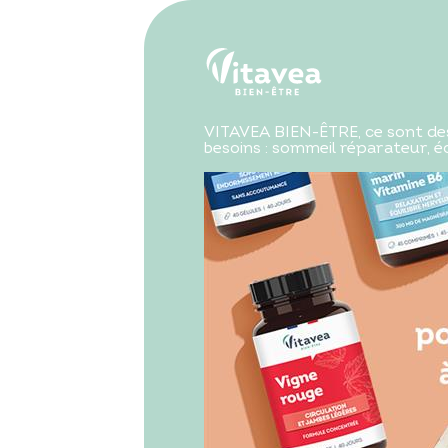
VITAVEA BIEN-ÊTRE, ce sont des
besoins : sommeil réparateur, écl