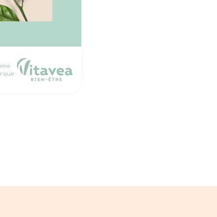
mme
rque :