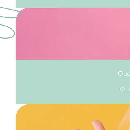
Que
L