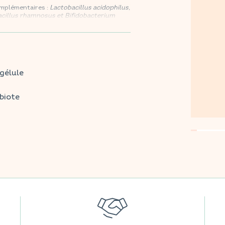
omplémentaires :
Lactobacillus acidophilus,
bacillus rhamnosus et Bifidobacterium
e gélule apporte 7 milliards de bactéries
tif et le bien-être général.
tes vos grandes surfaces préférées.
gélule
obiote