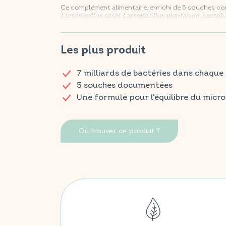
Ce complément alimentaire, enrichi de 5 souches c
Lactobacillus casei, Lactobacillus plantarum, Lacto
lactis,
aide à rétablir l'équilibre du microbiote. Chaqu
actives, pour une action optimale sur le confort diges
Retrouvez vos produits VITAVEA BIEN-ÊTRE dans tou
Les plus produit
7 milliards de bactéries dans chaque 
5 souches documentées
Une formule pour l'équilibre du micr
Où trouver ce produit ?