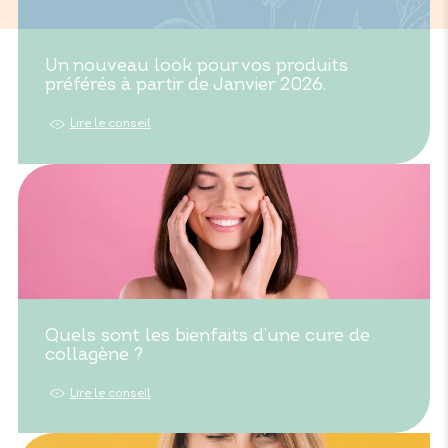
Un nouveau look pour vos produits
préférés à partir de Janvier 2026.
Lire le conseil
Quels sont les bienfaits d’une cure de
collagène ?
Lire le conseil