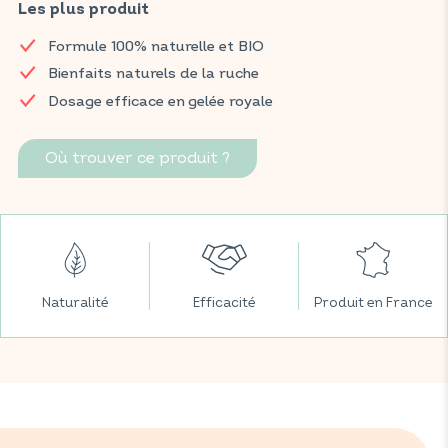
naturelle, mettant en avant leurs vertus dynamisantes et
Les plus produit
tonifiantes. Idéal lors des changements de saison ou en
Formule 100% naturelle et BIO
période de baisse de forme.
Bienfaits naturels de la ruche
Retrouvez vos produits VITAVEA BIEN-ÊTRE dans toutes vos
Dosage efficace en gelée royale
grandes surfaces préférées.
Où trouver ce produit ?
Naturalité
Efficacité
Produit en France