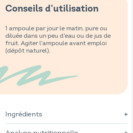
Conseils d'utilisation
1 ampoule par jour le matin, pure ou
diluée dans un peu d'eau ou de jus de
fruit. Agiter l'ampoule avant emploi
(dépôt naturel).
Ingrédients
Eau ; miel* ; jus d'orange concentré* ; gelée royale* ;
poudre de jus concentré d'acérola* (
Malpighia