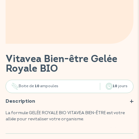
Vitavea Bien-être Gelée
Royale BIO
Boite de
ampoules
jours
10
10
Description
La formule GELÉE ROYALE BIO VITAVEA BIEN-ÊTRE est votre
alliée pour revitaliser votre organisme.
Ce complément alimentaire, enrichi en gelée royale BIO, miel
BIO, ginseng BIO et acérola BIO, offre une formule 100 %