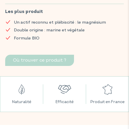
laitue de mer, aide à maintenir le bon fonctionnement du
système nerveux, à réduire la fatigue et à favoriser la détente
Les plus produit
et la relaxation.
Un actif reconnu et plébiscité : le magnésium
Retrouvez vos produits VITAVEA BIEN-ÊTRE dans toutes vos
Double origine : marine et végétale
grandes surfaces préférées.
Formule BIO
Où trouver ce produit ?
Naturalité
Efficacité
Produit en France