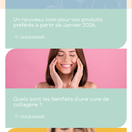
Un nouveau look pour vos produits
préférés à partir de Janvier 2026.
Lire le conseil
Quels sont les bienfaits d’une cure de
collagène ?
Lire le conseil