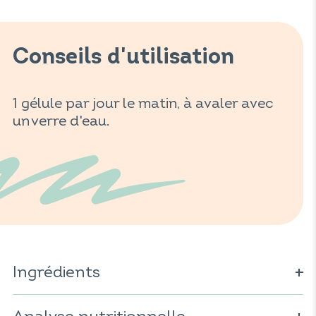
Conseils d'utilisation
1 gélule par jour le matin, à avaler avec
un verre d'eau.
Ingrédients
Extrait de laitue de mer* (
Ulva lactuca
) ; agent de charge :
gomme d'acacia* (
Acacia seyal
) ; gélule d'origine végétale