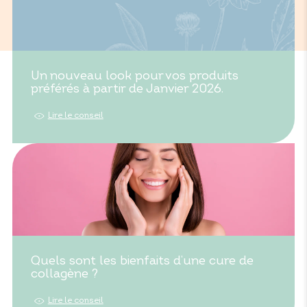
Un nouveau look pour vos produits
préférés à partir de Janvier 2026.
Lire le conseil
Quels sont les bienfaits d’une cure de
collagène ?
Lire le conseil