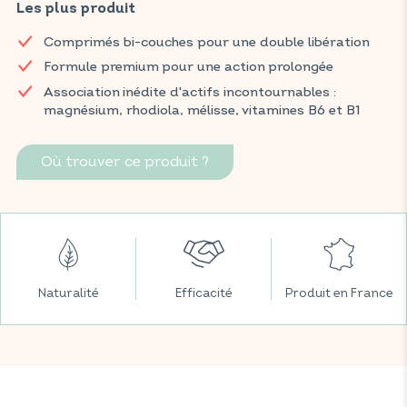
Les plus produit
soutenir le fonctionnement normal du système nerveux, et
une libération prolongée pour favoriser la relaxation, le bien-
Comprimés bi-couches pour une double libération
être mental et physique, ainsi que réduire l'impact négatif du
Formule premium pour une action prolongée
stress.
Retrouvez vos produits VITAVEA BIEN-ÊTRE dans toutes vos
Association inédite d'actifs incontournables :
grandes surfaces préférées.
magnésium, rhodiola, mélisse, vitamines B6 et B1
Où trouver ce produit ?
Naturalité
Efficacité
Produit en France