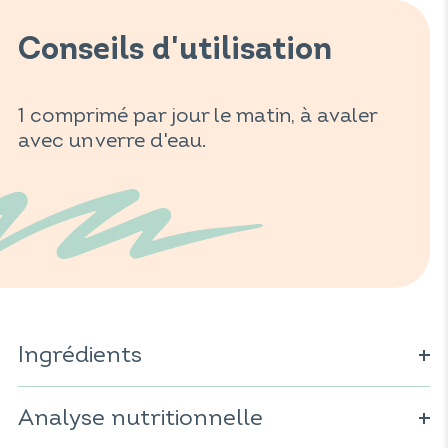
Conseils d'utilisation
1 comprimé par jour le matin, à avaler
avec un verre d'eau.
Ingrédients
Agent de charge : sorbitol ; minéral : oxyde de magnésium
; stabilisant : hydroxypropylmethylcellulose ; extrait de
Analyse nutritionnelle
mélisse (
Melissa officinalis
) ; extrait de rhodiola (
Rhodiola