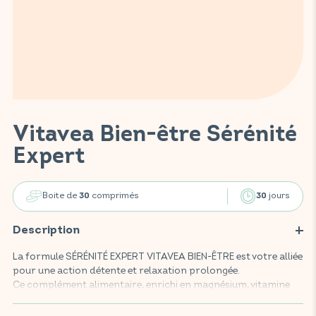
Vitavea Bien-être Sérénité
Expert
Boite de
comprimés
jours
30
30
Description
La formule SÉRÉNITÉ EXPERT VITAVEA BIEN-ÊTRE est votre alliée
pour une action détente et relaxation prolongée.
Ce complément alimentaire, enrichi en magnésium, vitamine
B6, mélisse, rhodiola et vitamine B1, offre une formule à double
libération. Il combine une action immédiate pour aider à