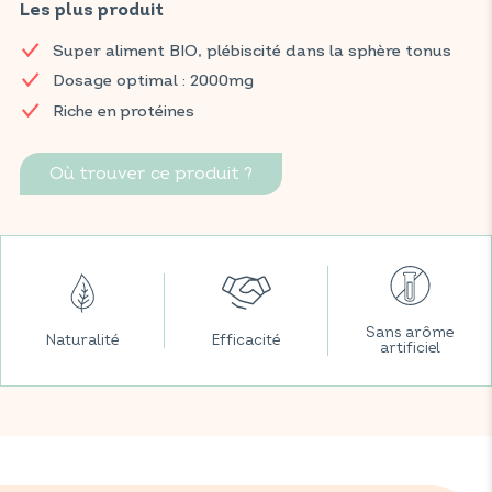
renforce les défenses naturelles.
Les plus produit
Retrouvez vos produits VITAVEA BIEN-ÊTRE dans toutes vos
Super aliment BIO, plébiscité dans la sphère tonus
grandes surfaces préférées.
Dosage optimal : 2000mg
Riche en protéines
Où trouver ce produit ?
Sans arôme
Naturalité
Efficacité
artificiel