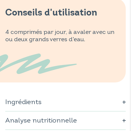
Conseils d'utilisation
4 comprimés par jour, à avaler avec un
ou deux grands verres d'eau.
Ingrédients
Spiruline* (
Spirulina platensis
)
Analyse nutritionnelle
* Ingrédient issu de l'agriculture biologique