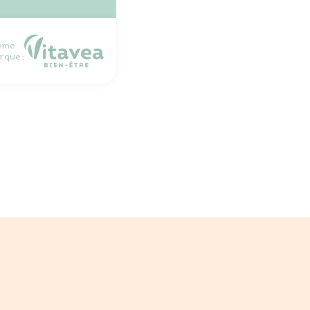
mme
rque :