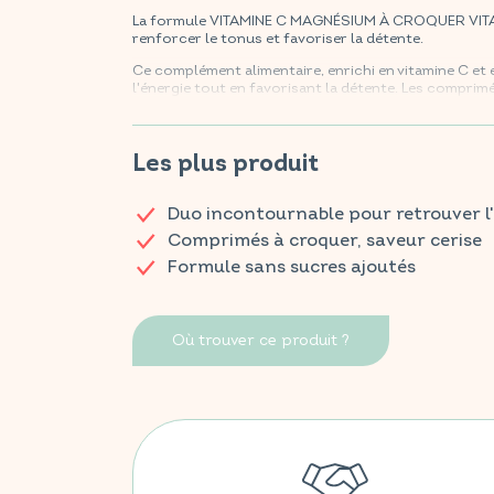
La formule VITAMINE C MAGNÉSIUM À CROQUER VITAVE
renforcer le tonus et favoriser la détente.
Ce complément alimentaire, enrichi en vitamine C et 
l'énergie tout en favorisant la détente. Les compri
cerise et sont formulés sans sucres.
Retrouvez vos produits VITAVEA BIEN-ÊTRE dans tou
Les plus produit
Duo incontournable pour retrouver l
Comprimés à croquer, saveur cerise
Formule sans sucres ajoutés
Où trouver ce produit ?