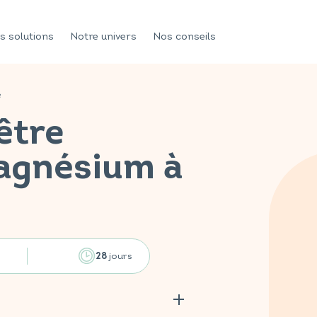
s solutions
Notre univers
Nos conseils
e
être
agnésium à
jours
28