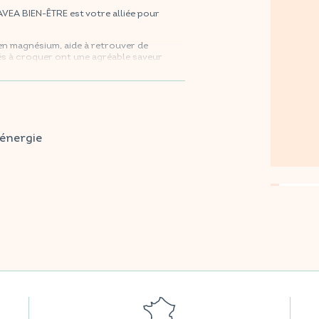
A BIEN-ÊTRE est votre alliée pour
en magnésium, aide à retrouver de
més à croquer ont une agréable saveur
tes vos grandes surfaces préférées.
'énergie