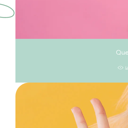
Que
L