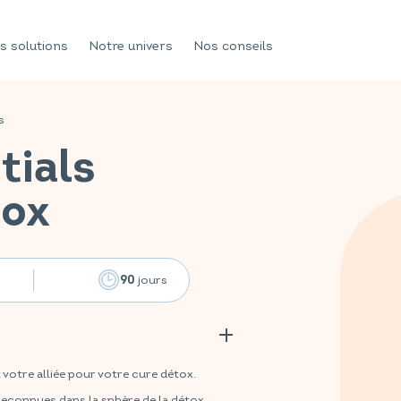
s solutions
Notre univers
Nos conseils
s
tials
tox
jours
90
otre alliée pour votre cure détox.
reconnues dans la sphère de la détox