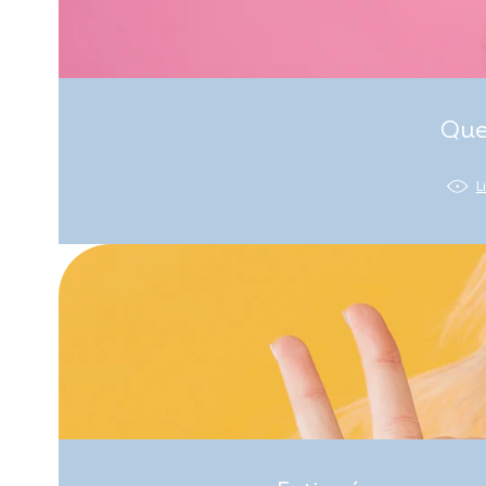
Que
L