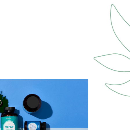
n traitement de la thyroïde doivent
rofessionnel de santé. Réservé à
’allergie croisée connue en particulier
 Asteraceae et des Apiaceae (anis,
se ou à l’anéthol.