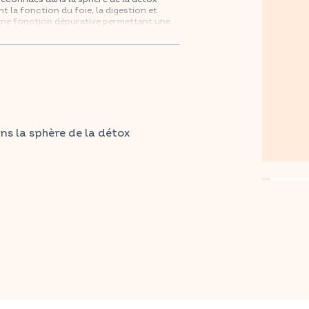
t la fonction du foie, la digestion et
 une fonction dépurative permettant une
aintenant sur Amazon.
s la sphère de la détox