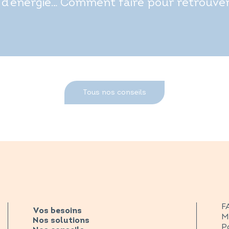
d’énergie… Comment faire pour retrouver t
Tous nos conseils
F
Vos besoins
M
Nos solutions
Po