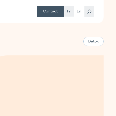
Contact
Fr
En
Détox