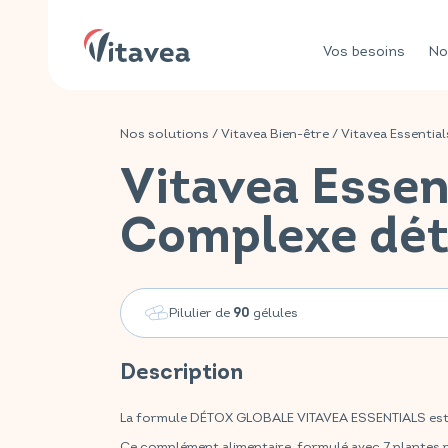
Vos besoins
No
Nos solutions
/
Vitavea Bien-être
/
Vitavea Essential
Vitavea Essen
Complexe dé
Pilulier de
gélules
90
Description
La formule DÉTOX GLOBALE VITAVEA ESSENTIALS est v
Ce complément alimentaire, formulé avec 7 plantes 