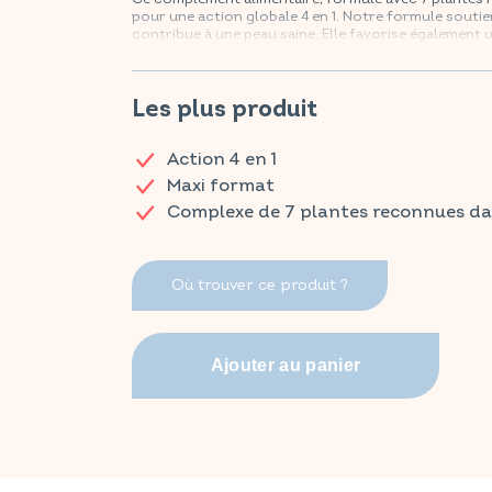
pour une action globale 4 en 1. Notre formule soutien
contribue à une peau saine. Elle favorise également
action optimale sur la détoxification.
Retrouvez vos produits VITAVEA ESSENTIALS dès m
Les plus produit
Action 4 en 1
Maxi format
Complexe de 7 plantes reconnues dan
Où trouver ce produit ?