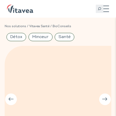
Nos solutions
/
Vitavea Santé
/
BioConseils
Détox
Minceur
Santé