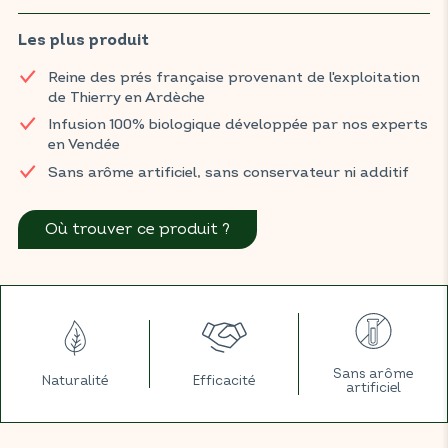
l'élimination de l'eau par les voies urinaires.
Les plus produit
Retrouvez les infusions BIOCONSEILS dans votre magasin BIO
habituel.
Reine des prés française provenant de l'exploitation
de Thierry en Ardèche
Infusion 100% biologique développée par nos experts
en Vendée
Sans arôme artificiel, sans conservateur ni additif
Où trouver ce produit ?
Sans arôme
Naturalité
Efficacité
artificiel