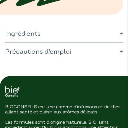
Ingrédients
Tilia cordata
Fraxinus
excelsior
Précautions d'emploi
Filipendula ulmaria
BIOCONSEILS est une gamme d’infusions et de thés
alliant santé et plaisir aux arômes délicats.
Les formules sont d’origine naturelle, BIO, sans
ingrédient superflu. Nous accordons une attention