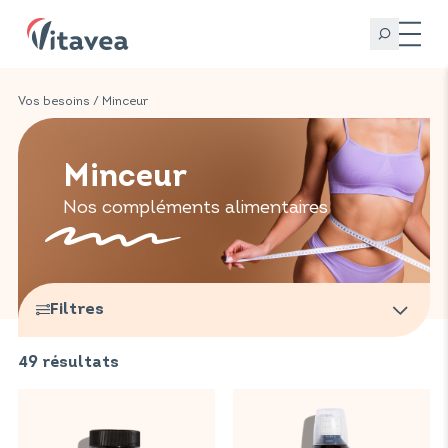
Vos besoins
/ Minceur
Minceur
Nos compléments alimentaires
Filtres
49
résultats
Marques
Vitavea Santé
(
28
)
Vitavea Bien-être
Gammes
(
21
)