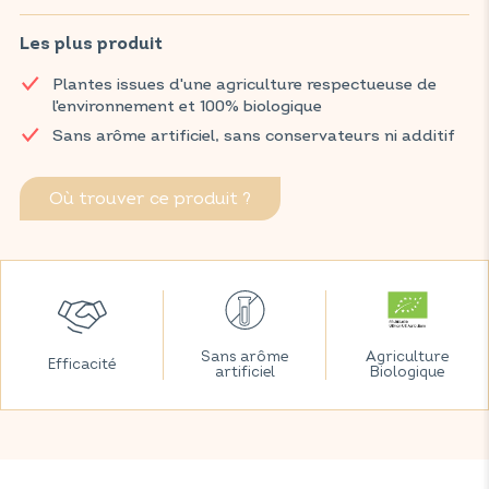
biologiques soigneusement sélectionnés, favorise la digestion
et contribue à votre bien-être digestif grâce à la mélisse.
Les plus produit
Aromatisée à la mangue et à la pêche, elle saura rafraîchir vos
Plantes issues d'une agriculture respectueuse de
journées d'été tout en prenant soin de votre système digestif.
l'environnement et 100% biologique
Retrouvez vos produits VITAVEA SANTÉ dans votre pharmacie
Sans arôme artificiel, sans conservateurs ni additif
et parapharmacie habituelles.
Où trouver ce produit ?
Sans arôme
Agriculture
Efficacité
artificiel
Biologique