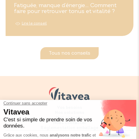
Fatiguée, manque d’énergie… Comment
faire pour retrouver tonus et vitalité ?
Lire le conseil
Tous nos conseils
Vos besoins
Nos solutions
Nos conseils
Nous contacter
Réglementation emballage
FAQ