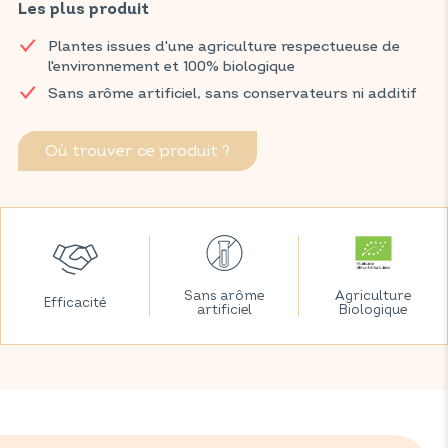
votre gorge et contribue à votre bien-être respiratoire grâce à
Les plus produit
la sauge.
Plantes issues d'une agriculture respectueuse de
Retrouvez vos produits VITAVEA SANTÉ dans votre pharmacie
l'environnement et 100% biologique
et parapharmacie habituelles.
Sans arôme artificiel, sans conservateurs ni additif
Où trouver ce produit ?
Sans arôme
Agriculture
Efficacité
artificiel
Biologique