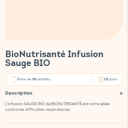
BioNutrisanté Infusion
Sauge BIO
Boite de
sachets
jours
20
15
Description
L'infusion SAUGE BIO de BIONUTRISANTÉ est votre alliée
contre les difficultés respiratoires.
Cette infusion, composée d'une plante issue d'une agriculture
respectueuse de l'environnement et 100% biologique, apaise