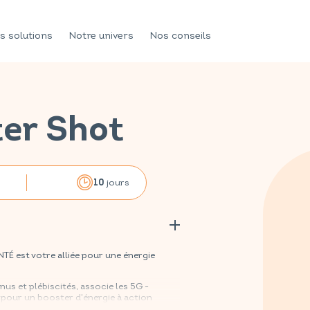
s solutions
Notre univers
Nos conseils
ter Shot
jours
10
 est votre alliée pour une énergie
s et plébiscités, associe les 5G -
 pour un booster d'énergie à action
a fatigue mentale et tonifie le corps grâce à