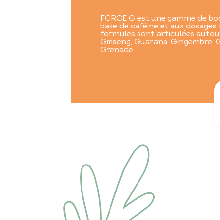
FORCE G est une gamme de boo
base de caféine et aux dosages 
formules sont articulées autou
Ginseng, Guarana, Gingembre, G
Grenade.