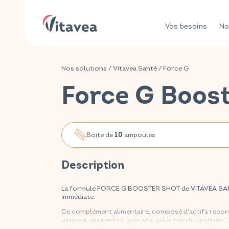
Vos besoins
No
Nos solutions
/
Vitavea Santé
/
Force G
Force G Boos
Boite de
ampoules
10
Description
La formule FORCE G BOOSTER SHOT de VITAVEA SANTÉ
immédiate.
Ce complément alimentaire, composé d'actifs reconnu
ginseng, gingembre, guarana, gelée royale, grenade -
rapide. Il soutient la vivacité intellectuelle, réduit l