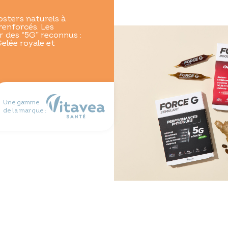
sters naturels à
renforcés. Les
r des “5G” reconnus :
elée royale et
Une gamme
de la marque :