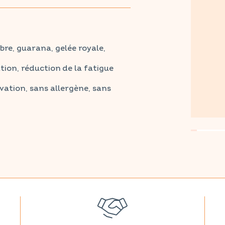
thé vert.
harmacie et parapharmacie habituelles.
bre, guarana, gelée royale,
tion, réduction de la fatigue
ation, sans allergène, sans