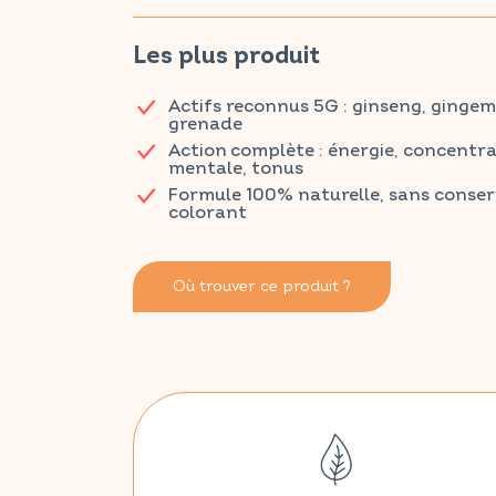
une combinaison efficace d'extraits de plantes et de 
Retrouvez vos produits VITAVEA SANTÉ dans votre p
Les plus produit
Actifs reconnus 5G : ginseng, gingem
grenade
Action complète : énergie, concentra
mentale, tonus
Formule 100% naturelle, sans conserv
colorant
Où trouver ce produit ?