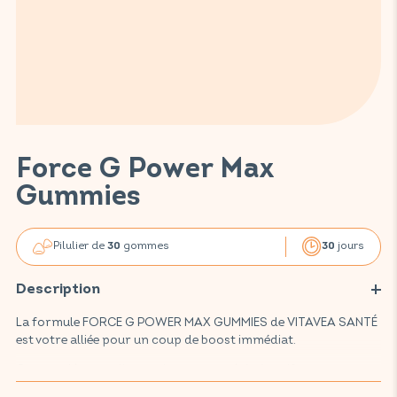
Force G Power Max
Gummies
Pilulier de
gommes
jours
30
30
Description
La formule FORCE G POWER MAX GUMMIES de VITAVEA SANTÉ
est votre alliée pour un coup de boost immédiat.
Ce complément alimentaire, composé de 6 actifs reconnus et
plébiscités, favorise votre bien-être et vous apporte l'énergie