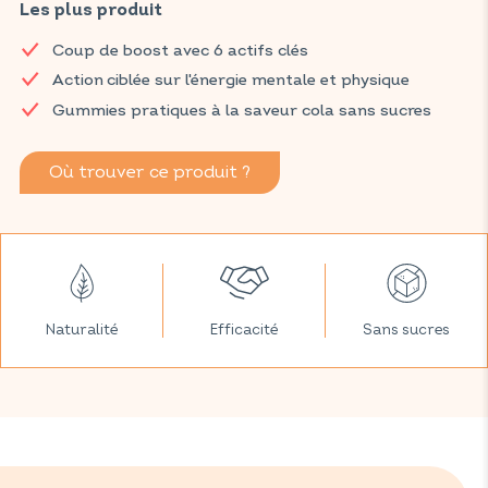
dont vous avez besoin grâce à une combinaison efficace de
Les plus produit
ginseng, gingembre, guarana, taurine, vitamine C et café vert.
Coup de boost avec 6 actifs clés
Retrouvez vos produits VITAVEA SANTÉ dans votre pharmacie
Action ciblée sur l'énergie mentale et physique
et parapharmacie habituelles.
Gummies pratiques à la saveur cola sans sucres
Où trouver ce produit ?
Naturalité
Efficacité
Sans sucres