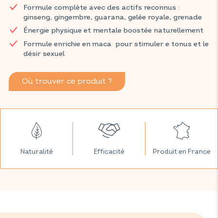
Formule complète avec des actifs reconnus :
associe les bienfaits du ginseng, du gingembre, du guarana, de
ginseng, gingembre, guarana, gelée royale, grenade
la gelée royale et de la grenade pour une efficacité optimale.
Énergie physique et mentale boostée naturellement
Retrouvez vos produits VITAVEA SANTÉ dans votre pharmacie
Formule enrichie en maca pour stimuler e tonus et le
et parapharmacie habituelles.
désir sexuel
Où trouver ce produit ?
Naturalité
Efficacité
Produit en France