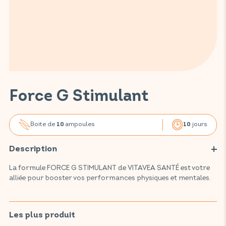
Force G Stimulant
Boite de
ampoules
jours
10
10
Description
La formule FORCE G STIMULANT de VITAVEA SANTÉ est votre
alliée pour booster vos performances physiques et mentales.
Ce complément alimentaire, composé d'actifs reconnus et
plébiscités, favorise l'équilibre de l'organisme grâce au ginseng,
soutient la vivacité intellectuelle et réduit la fatigue mentale
Les plus produit
grâce à la caféine issue du guarana. La formule 100% naturelle