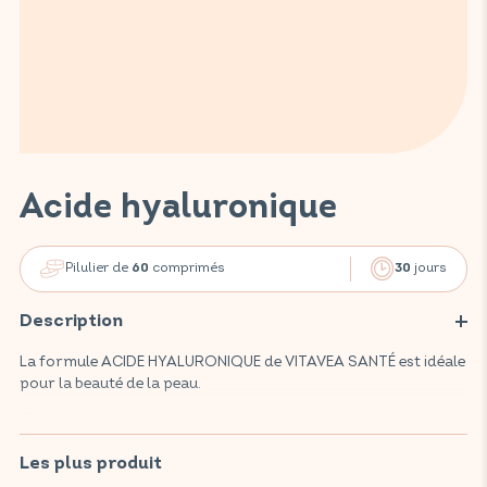
Acide hyaluronique
Pilulier de
comprimés
jours
60
30
Description
La formule ACIDE HYALURONIQUE de VITAVEA SANTÉ est idéale
pour la beauté de la peau.
Ce complément alimentaire, hautement dosé en acide
hyaluronique, agit sur la fermeté, la tonicité et l'hydratation de
la peau.
Les plus produit