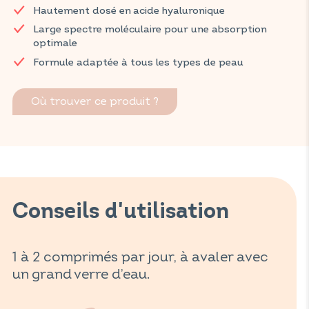
Retrouvez vos produits VITAVEA SANTÉ dans votre pharmacie
Hautement dosé en acide hyaluronique
et parapharmacie habituelles.
Large spectre moléculaire pour une absorption
optimale
Formule adaptée à tous les types de peau
Où trouver ce produit ?
Conseils d'utilisation
1 à 2 comprimés par jour, à avaler avec
un grand verre d’eau.