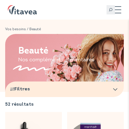
Vos besoins
/ Beauté
Beauté
Nos compléments alimentaires
Filtres
52
résultats
Marques
Vitavea Santé
(
19
)
Vitavea Bien-être
Gammes
(
33
)