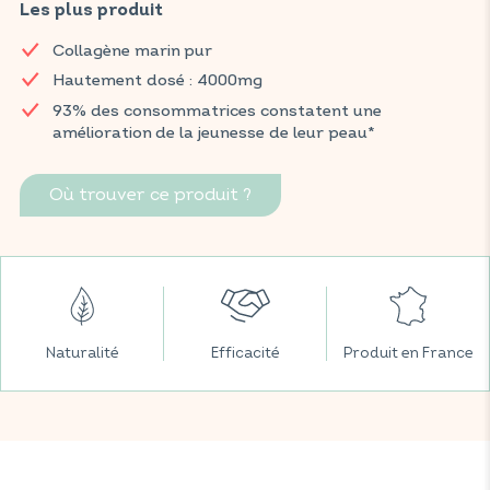
Présenté en sachet à dissoudre, il aide à atténuer les premiers
Les plus produit
signes de l’âge, à obtenir une peau lisse et éclatante, et à
Collagène marin pur
maintenir la jeunesse et la fermeté de la peau.
Hautement dosé : 4000mg
93% des consommatrices constatent une amélioration de la
93% des consommatrices constatent une
jeunesse de la peau.*
amélioration de la jeunesse de leur peau*
Retrouvez vos produits VITAVEA BIEN-ÊTRE dans toutes vos
grandes surfaces préférées.
Où trouver ce produit ?
* Étude d'usage 2024 réalisée par Expansion sur 100 personnes
pendant 30 jours.
Naturalité
Efficacité
Produit en France