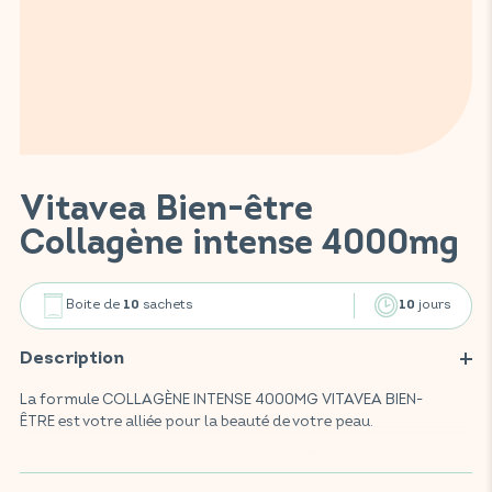
Vitavea Bien-être
Collagène intense 4000mg
Boite de
sachets
jours
10
10
Description
La formule COLLAGÈNE INTENSE 4000MG VITAVEA BIEN-
ÊTRE est votre alliée pour la beauté de votre peau.
Ce complément alimentaire, enrichi de 4000mg de collagène
marin, offre une saveur délicieuse de framboise et de fraise.