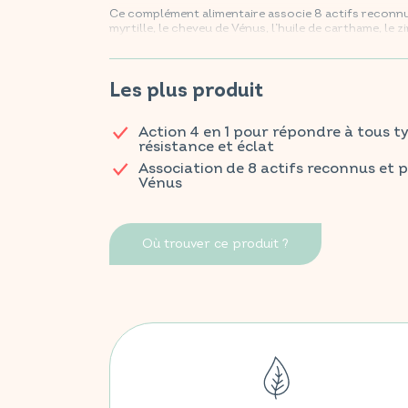
Ce complément alimentaire associe 8 actifs reconnus,
myrtille, le cheveu de Vénus, l’huile de carthame, le zi
ingrédients agissent en synergie pour stimuler le bulb
du cuir chevelu et contribuer au maintien de cheve
Vitalité, résistance et renforcement des cheveux 
Les plus produit
Retrouvez vos produits VITAVEA BIEN-ÊTRE dans tou
Action 4 en 1 pour répondre à tous ty
Étude d'usage 2025 réalisée par Expansion sur 100 p
résistance et éclat
Association de 8 actifs reconnus et p
Vénus
Où trouver ce produit ?