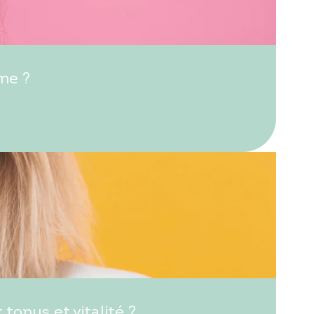
ne ?
onus et vitalité ?