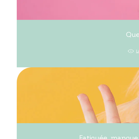
Que
L
Fatiguée, manque 