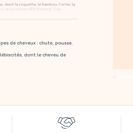
 dont la roquette, le bambou, l’ortie, la
nc et la vitamine B8 (biotine). Ces
e capillaire, activer la microcirculation
ux normaux.
pour 92% des consommateurs**
tes vos grandes surfaces préférées.
pes de cheveux : chute, pousse,
ersonnes pendant 90 jours.
lébiscités, dont le cheveu de