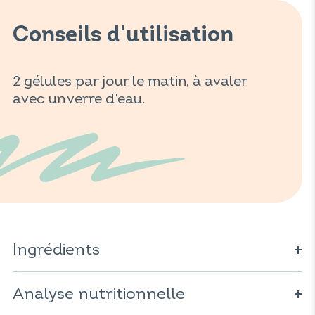
Conseils d'utilisation
2 gélules par jour le matin, à avaler
avec un verre d'eau.
Ingrédients
Extrait de gymnéma (
Gymnema sylvestre
) ; gélule
d'origine végétale (dérivé de cellulose) ; anti-agglomérant
Analyse nutritionnelle
: sels de magnésium d'acides gras ; bromélaïne (extraite