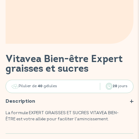
Vitavea Bien-être Expert
graisses et sucres
Pilulier de
gélules
jours
40
20
Description
La formule EXPERT GRAISSES ET SUCRES VITAVEA BIEN-
ÊTRE est votre alliée pour faciliter l'amincissement.
Ce complément alimentaire, enrichi de 400mg de gymnéma et
d'ananas, combine des actifs reconnus pour aider à limiter la