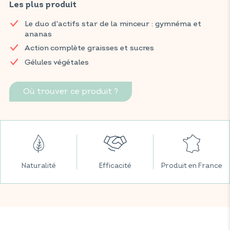
prise de poids et réduire l'absorption des graisses et des
Les plus produit
sucres, favorisant ainsi un meilleur contrôle du poids.
Le duo d'actifs star de la minceur : gymnéma et
Retrouvez vos produits VITAVEA BIEN-ÊTRE dans toutes vos
ananas
grandes surfaces préférées.
Action complète graisses et sucres
Gélules végétales
Où trouver ce produit ?
Naturalité
Efficacité
Produit en France