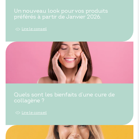
Un nouveau look pour vos produits
préférés à partir de Janvier 2026.
Lire le conseil
Quels sont les bienfaits d’une cure de
collagène ?
Lire le conseil