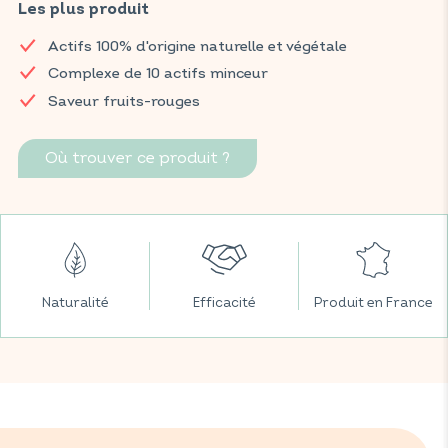
pissenlit, piloselle, vigne rouge, citron et maté. Il aide à brûler
Les plus produit
les graisses, favorise l'élimination rénale de l'eau et contribue à
Actifs 100% d'origine naturelle et végétale
la perte de poids. Une formule minceur à la saveur fruits-
rouges.
Complexe de 10 actifs minceur
Saveur fruits-rouges
Retrouvez vos produits VITAVEA BIEN-ÊTRE dans toutes vos
grandes surfaces préférées.
Où trouver ce produit ?
Naturalité
Efficacité
Produit en France