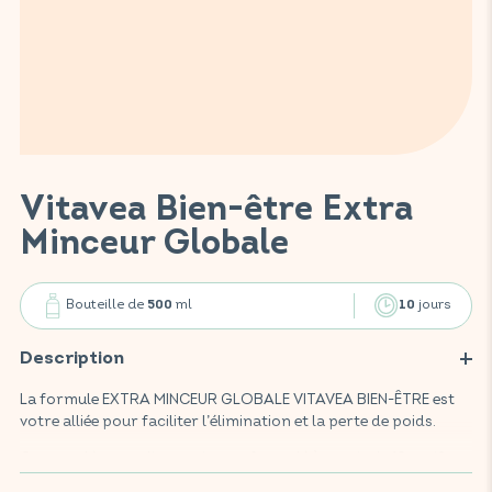
Vitavea Bien-être Extra
Minceur Globale
Bouteille de
ml
jours
500
10
Description
La formule EXTRA MINCEUR GLOBALE VITAVEA BIEN-ÊTRE est
votre alliée pour faciliter l’élimination et la perte de poids.
Ce complément alimentaire est formulé à partir de 10 actifs
naturels : thé vert, guarana, hibiscus, kola, reine des prés,