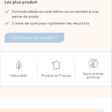
cassis, pissenlit, thé vert et artichaut.
Les plus produit
Retrouvez vos produits VITAVEA ESSENTIALS dès maintenant
Formule idéale en cure détox ou en soutien à une
sur Amazon.
perte de poids
2 mois de cure pour optimiser les résultats
Où trouver ce produit ?
Sans arôme
Naturalité
Produit en France
artificiel