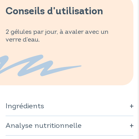
Conseils d'utilisation
2 gélules par jour, à avaler avec un
verre d’eau.
Ingrédients
Gélule d'origine végétale (dérivé de cellulose) ; extrait de
frêne (
Analyse nutritionnelle
Fraxinus excelsior
) ; extrait de cassis (
Ribes
nigrum
) ; anti-agglomérant : carbonate de calcium ; fibre
de pois (
Pisum sativum
) ; extrait de pissenlit (
Taraxacum
Pour 2 gélules :