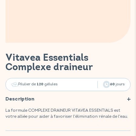
Vitavea Essentials
Complexe draineur
Pilulier de
gélules
jours
120
60
Description
La formule COMPLEXE DRAINEUR VITAVEA ESSENTIALS est
votre alliée pour aider à favoriser l'élimination rénale de l'eau.
Ce complément alimentaire est formulé avec 5 actifs
reconnus pour leurs bienfaits et leur action drainante : frêne,