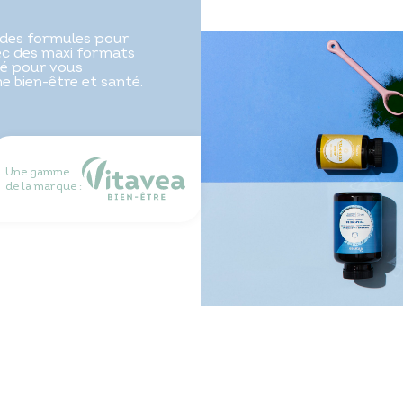
des formules pour
vec des maxi formats
é pour vous
 bien-être et santé.
Une gamme
de la marque :