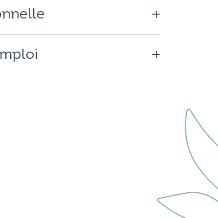
onnelle
emploi
rnalière recommandée. À
e alimentation variée et équilibrée
rder hors de portée des enfants.