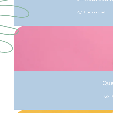
Lire le conseil
Que
L