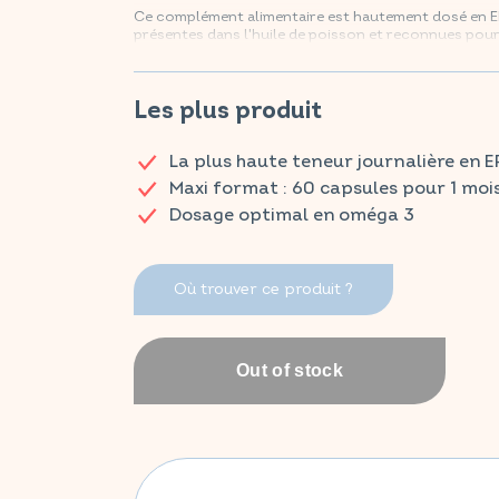
Ce complément alimentaire est hautement dosé en E
présentes dans l'huile de poisson et reconnues pour 
cardiovasculaire.
Retrouvez vos produits VITAVEA ESSENTIALS dès m
Les plus produit
La plus haute teneur journalière en 
Maxi format : 60 capsules pour 1 moi
Dosage optimal en oméga 3
Où trouver ce produit ?