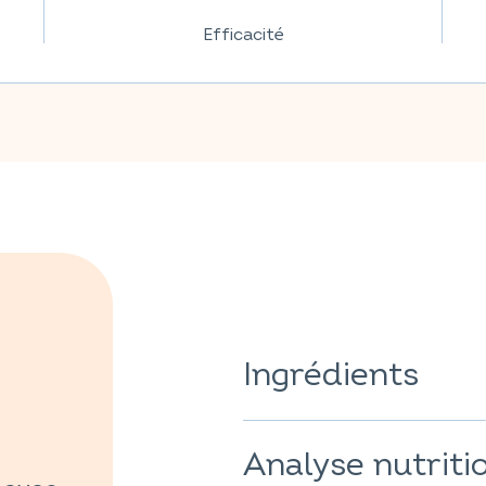
Efficacité
Ingrédients
Agent de charge : sorbitol ; mi
agglomérant : sels de magnés
Analyse nutriti