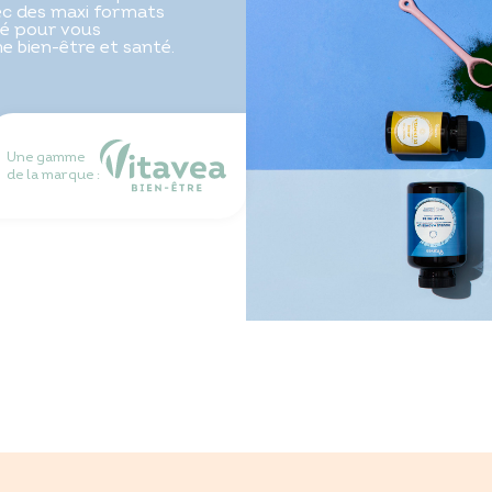
vec des maxi formats
é pour vous
 bien-être et santé.
Une gamme
de la marque :