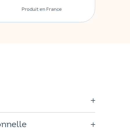
Produit en France
néral : bisglycinate de zinc ; anti-
ium d’acides gras.
onnelle