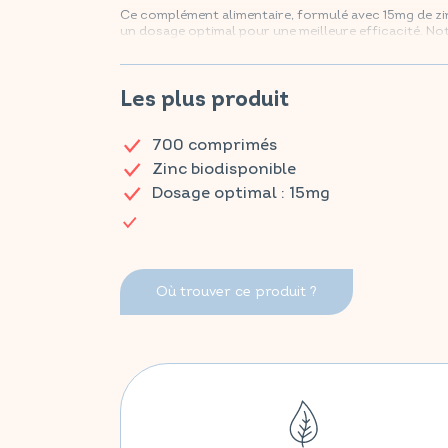
Ce complément alimentaire, formulé avec 15mg de zin
un dosage optimal pour une meilleure efficacité. Not
et booster l'énergie dans l'organisme.
Retrouvez vos produits VITAVEA ESSENTIALS dès ma
Les plus produit
700 comprimés
Zinc biodisponible
Dosage optimal : 15mg
Où trouver ce produit ?