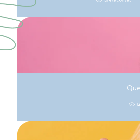
Lire le conseil
Que
L