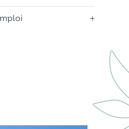
emploi
les de Référence
rnalière recommandée. À
e alimentation variée et équilibrée
e consommation excessive peut avoir
mmation doit être limitée à quelques
de portée des enfants.