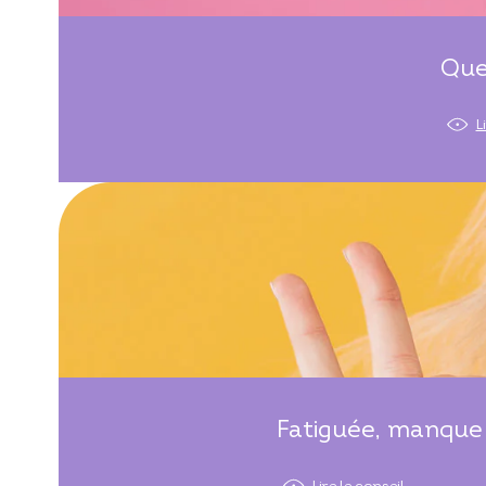
Que
L
Fatiguée, manque 