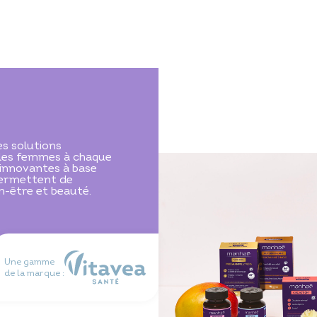
 solutions
les femmes à chaque
 innovantes à base
permettent de
n-être et beauté.
Une gamme
de la marque :