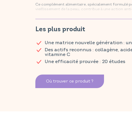
Ce complément alimentaire, spécialement formulé pou
vieillissement de la peau, contribue à une action ant
grâce à une combinaison efficace de collagène, acide
vitamine E.
Retrouvez vos produits VITAVEA SANTÉ dans votre p
Les plus produit
Une matrice nouvelle génération : un
Des actifs reconnus : collagène, acid
vitamine C
Une efficacité prouvée : 20 études
Où trouver ce produit ?