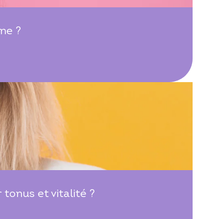
ne ?
onus et vitalité ?