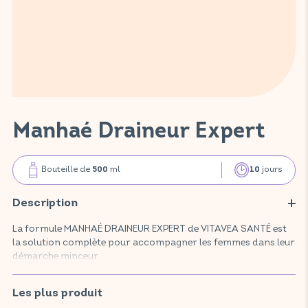
Manhaé Draineur Expert
Bouteille de
ml
jours
500
10
Description
La formule MANHAÉ DRAINEUR EXPERT de VITAVEA SANTÉ est
la solution complète pour accompagner les femmes dans leur
démarche minceur.
Ce complément alimentaire, composé d'une association
exclusive de plantes, contribue au drainage, à la détoxification
Les plus produit
de l’organisme, à la perte de poids et à la lutte contre l’aspect