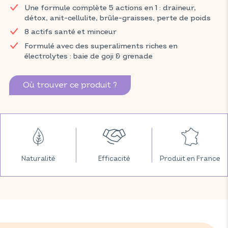
Une formule complète 5 actions en 1 : draineur,
de la cellulite. Grâce à ses actifs naturels tels que la bardane, le
détox, anit-cellulite, brûle-graisses, perte de poids
guarana, le pissenlit et le maté, MANHAÉ DRAINEUR EXPERT aide
à faciliter la digestion des graisses, à maintenir une peau saine
8 actifs santé et minceur
et à supporter le drainage de l’eau du corps.
Formulé avec des superaliments riches en
électrolytes : baie de goji & grenade
Retrouvez vos produits VITAVEA SANTÉ dans votre pharmacie
et parapharmacie habituelles.
Où trouver ce produit ?
Naturalité
Efficacité
Produit en France