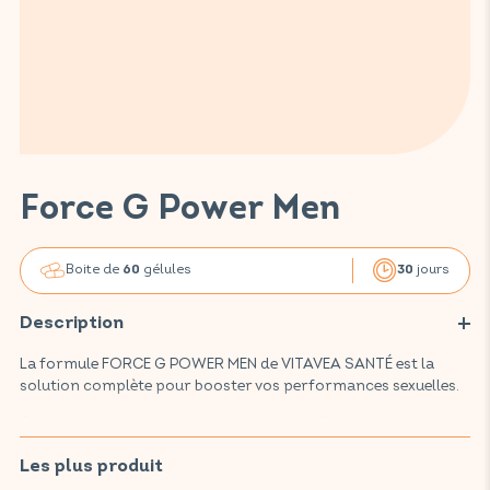
Force G Power Men
Boite de
gélules
jours
60
30
Description
La formule FORCE G POWER MEN de VITAVEA SANTÉ est la
solution complète pour booster vos performances sexuelles.
Ce complément alimentaire, composé de 8 actifs reconnus et
plébiscités, soutient vos performances physiques et mentales,
améliore l'érection, et contribue à une fertilité et une
Les plus produit
reproduction normales. Grâce à une combinaison efficace de