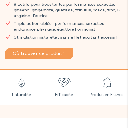
8 actifs pour booster les performances sexuelles :
ginseng, gingembre, guarana, tribulus, maca, zinc, L-arginine et
ginseng, gingembre, guarana, tribulus, maca, zinc, l-
taurine, FORCE G POWER MEN vous aide à maintenir une
arginine, Taurine
endurance, des sensations et une vitalité optimales.
Triple action ciblée : performances sexuelles,
Retrouvez vos produits VITAVEA SANTÉ dans votre pharmacie
endurance physique, équilibre hormonal
et parapharmacie habituelles.
Stimulation naturelle : sans effet excitant excessif
Où trouver ce produit ?
Naturalité
Efficacité
Produit en France