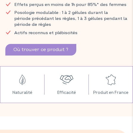
aide à la détente et à la relaxation et le safran qui aide à
Effets perçus en moins de 1h pour 85%* des femmes
maintenir un bon état d'esprit.
Posologie modulable : 1 à 2 gélules durant la
Retrouvez vos produits VITAVEA SANTÉ dans votre pharmacie
période précédant les règles, 1 à 3 gélules pendant la
et parapharmacie habituelles.
période de règles
Actifs reconnus et plébiscités
Où trouver ce produit ?
Naturalité
Efficacité
Produit en France