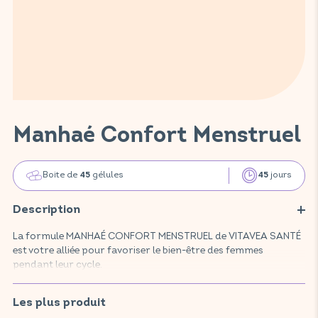
Manhaé Confort Menstruel
Boite de
gélules
jours
45
45
Description
La formule MANHAÉ CONFORT MENSTRUEL de VITAVEA SANTÉ
est votre alliée pour favoriser le bien-être des femmes
pendant leur cycle.
Ce complément alimentaire, composé d'actifs reconnus et
plébiscités tels que l'achillée millefeuille qui peut être utilisée en
Les plus produit
cas de phénomènes liés aux règles, la camomille matricaire qui