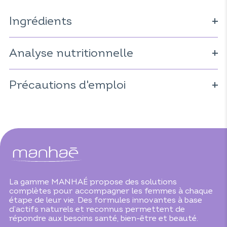
Ingrédients
(Achillea millefolium)
Analyse nutritionnelle
(dérivé de cellulose)
(Matricaria recutita)
(Zingiber officinale)
(Crocus
Pour 3 gélules :
sativus)
Précautions d'emploi
(Oenothera biennis)
Extrait d'achillée millefeuille : 500mg
(Borago officinalis)
(Saccharomyces
cerevisiae)
Extrait de camomille matricaire : 100mg
Extrait de gingembre : 67mg
Extrait de safran : 45mg
Huile d'onagre microencapsulée : 30mg
Huile de bourrache microencapsulée : 30mg
La gamme MANHAÉ propose des solutions
Vitamine C : 36 mg (45% VNR*)
complètes pour accompagner les femmes à chaque
étape de leur vie. Des formules innovantes à base
Vitamine E : 5,4 mg (45% VNR*)
d’actifs naturels et reconnus permettent de
Vitamine B6 : 1,4 mg (100% VNR*)
répondre aux besoins santé, bien-être et beauté.