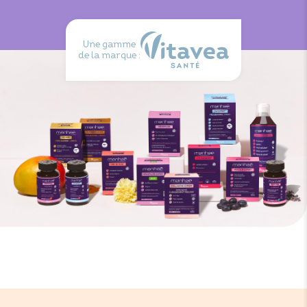
Sélénium : 24,75 µg (45% VNR*)
*VNR = Valeurs Nutritionnelles de Référence
Une gamme
de la marque :