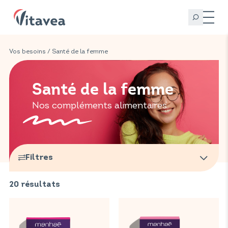
Vos besoins
/ Santé de la femme
Santé de la femme
Nos compléments alimentaires
Filtres
20
résultats
Marques
Vitavea Santé
(
18
)
Vitavea Bien-être
Gammes
(
2
)