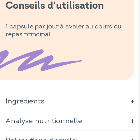
Conseils d'utilisation
1 capsule par jour à avaler au cours du
repas principal.
Ingrédients
Capsule (gélatine ; stabilisant : glycérol ; colorant :
caramel ordinaire ; arôme : éthylvanilline) ; extrait de
Analyse nutritionnelle
citrus (
Citrus sinensis
) ; huile de
; huile de
poisson
bourrache (
Borago officinalis
) ; minéraux : gluconate de
Pour 1 capsule :
fer, gluconate de zinc ; extrait lipidique de
krill
crustacés