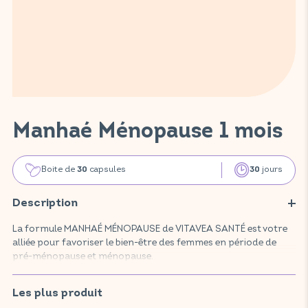
Manhaé Ménopause 1 mois
Boite de
capsules
jours
30
30
Description
La formule MANHAÉ MÉNOPAUSE de VITAVEA SANTÉ est votre
alliée pour favoriser le bien-être des femmes en période de
pré-ménopause et ménopause.
Ce complément alimentaire, composé d'actifs reconnus et
plébiscités tels que la vitamine B9 (acide folique), le zinc, le fer
Les plus produit
et les oméga 3, aide à la réduction de la fatigue, à la