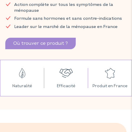
Action complète sur tous les symptômes de la
conservation de l'éclat de la peau, à la protection des cellules
ménopause
contre le stress oxydatif et au maintien de la santé de la peau,
des cheveux et des ongles.
Formule sans hormones et sans contre-indications
Leader sur le marché de la ménopause en France
Retrouvez vos produits VITAVEA SANTÉ dans votre pharmacie
et parapharmacie habituelles.
Où trouver ce produit ?
Naturalité
Efficacité
Produit en France