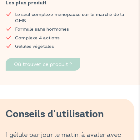
B9, aide à limiter les bouffées de chaleur, à lutter contre la
Les plus produit
fatigue et participe à l'équilibre émotionnel ainsi qu'au bien-
Le seul complexe ménopause sur le marché de la
être de la femme.
GMS
Retrouvez vos produits VITAVEA BIEN-ÊTRE dans toutes vos
Formule sans hormones
grandes surfaces préférées.
Complexe 4 actions
Gélules végétales
Où trouver ce produit ?
Conseils d'utilisation
1 gélule par jour le matin, à avaler avec