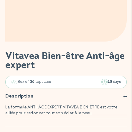
Vitavea Bien-être Anti-âge
expert
Box of
capsules
days
30
15
Description
La formule ANTI-ÂGE EXPERT VITAVEA BIEN-ÊTRE est votre
alliée pour redonner tout son éclat à la peau.
Ce complément alimentaire, enrichi en acide hyaluronique,
collagène, coenzyme Q10, vitamines A, C, E, zinc et sélénium,