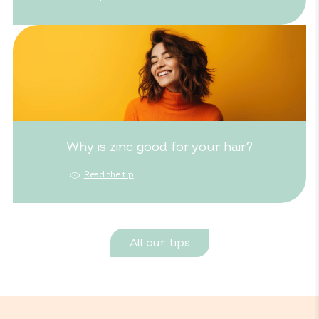
Why is zinc good for your hair?
Read the tip
All our tips