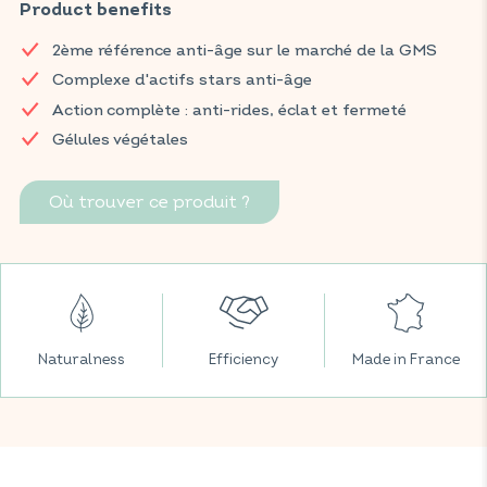
aide à améliorer l’éclat, la fermeté et à réduire les rides.
Product benefits
Retrouvez vos produits VITAVEA BIEN-ÊTRE dans toutes vos
2ème référence anti-âge sur le marché de la GMS
grandes surfaces préférées.
Complexe d'actifs stars anti-âge
Action complète : anti-rides, éclat et fermeté
Gélules végétales
Où trouver ce produit ?
Naturalness
Efficiency
Made in France