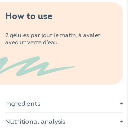
How to use
2 gélules par jour le matin, à avaler
avec un verre d'eau.
Ingredients
Maltodextrine ; gélule d'origine végétale (dérivé de
cellulose) ; vitamine C ; hydrolysat de collagène
Nutritional analysis
de
; hyaluronate de sodium ; vitamine E ;
poisson